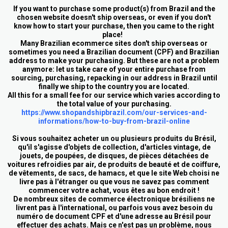
If you want to purchase some product(s) from Brazil and the
chosen website doesn't ship overseas, or even if you don't
know how to start your purchase, then you came to the right
place!
Many Brazilian ecommerce sites don't ship overseas or
sometimes you need a Brazilian document (CPF) and Brazilian
address to make your purchasing. But these are not a problem
anymore: let us take care of your entire purchase from
sourcing, purchasing, repacking in our address in Brazil until
finally we ship to the country you are located.
All this for a small fee for our service which varies according to
the total value of your purchasing.
https://www.shopandshipbrazil.com/our-services-and-
informations/how-to-buy-from-brazil-online
Si vous souhaitez acheter un ou plusieurs produits du Brésil,
qu'il s'agisse d'objets de collection, d'articles vintage, de
jouets, de poupées, de disques, de pièces détachées de
voitures refroidies par air, de produits de beauté et de coiffure,
de vêtements, de sacs, de hamacs, et que le site Web choisi ne
livre pas à l'étranger ou que vous ne savez pas comment
commencer votre achat, vous êtes au bon endroit !
De nombreux sites de commerce électronique brésiliens ne
livrent pas à l'international, ou parfois vous avez besoin du
numéro de document CPF et d'une adresse au Brésil pour
effectuer des achats. Mais ce n'est pas un problème, nous